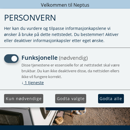
Velkommen til Neptus
PERSONVERN
Her kan du vurdere og tilpasse informasjonkapslene vi
ønsker å bruke på dette nettstedet. Du bestemmer! Aktiver
eller deaktiver informasjonkapsler etter eget ønske.
Funksjonelle
(nødvendig)
Disse tjenestene er essensielle for at nettstedet skal være
brukbar. Du kan ikke deaktivere disse, da nettsiden ellers
PÅ VARME DAGER ER DET
ikke vil fungere korrekt.
DEILIG MED EN TRUMA
↓
1
tjeneste
AIRCONDITION
Kun nødvendige
Godta valgte
Godta alle
Til nettbutikken