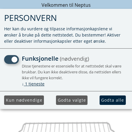
Velkommen til Neptus
PERSONVERN
Her kan du vurdere og tilpasse informasjonkapslene vi
ønsker å bruke på dette nettstedet. Du bestemmer! Aktiver
eller deaktiver informasjonkapsler etter eget ønske.
SRC SHELF
Funksjonelle
(nødvendig)
Disse tjenestene er essensielle for at nettstedet skal være
brukbar. Du kan ikke deaktivere disse, da nettsiden ellers
Forhåndsbestill
ikke vil fungere korrekt.
↓
1
tjeneste
Kun nødvendige
Godta valgte
Godta alle