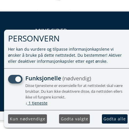
MINE SIDER
PERSONVERN
LOGG INN
Her kan du vurdere og tilpasse informasjonkapslene vi
VILKÅR
ønsker å bruke på dette nettstedet. Du bestemmer! Aktiver
PERSONVERNERKLÆRING
eller deaktiver informasjonkapsler etter eget ønske.
ADMINISTRER COOKIES
Funksjonelle
(nødvendig)
Disse tjenestene er essensielle for at nettstedet skal være
brukbar. Du kan ikke deaktivere disse, da nettsiden ellers
ikke vil fungere korrekt.
↓
1
tjeneste
Kun nødvendige
Godta valgte
Godta alle