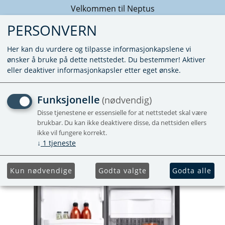
Velkommen til Neptus
PERSONVERN
Her kan du vurdere og tilpasse informasjonkapslene vi
ønsker å bruke på dette nettstedet. Du bestemmer! Aktiver
eller deaktiver informasjonkapsler etter eget ønske.
KJØLESKAP N4080 E+
Funksjonelle
(nødvendig)
Disse tjenestene er essensielle for at nettstedet skal være
Absorbsjonsskap
brukbar. Du kan ikke deaktivere disse, da nettsiden ellers
ikke vil fungere korrekt.
↓
1
tjeneste
Kun nødvendige
Godta valgte
Godta alle