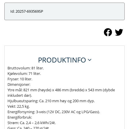
Id: 20257-693569SP
PRODUKTINFO
Bruttovolum: 81 liter.
Kjølevolum: 71 liter.
Fryser: 10 liter.
Dimensjoner:
Ytre mål: 821 mm (høyde) x 486 mm (bredde) x 543 mm (dybde
inkludert dør).
Hjulbueutsparing: Ca. 210 mm høy og 200 mm dyp.
Vekt: 22,5 kg.
Energiforsyning: 3-veis (12V DC, 230V AC og LPG/Gass).
Energiforbruk:
Strøm: Ca. 2,4 – 2,6 kWh/24t.
Gass: Ca. 240 – 270 g/24t.