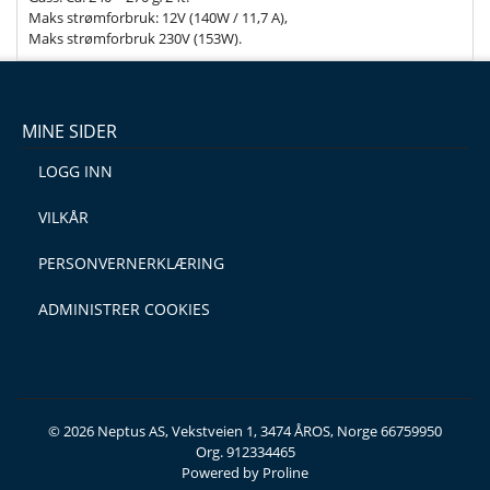
Maks strømforbruk: 12V (140W / 11,7 A),
Maks strømforbruk 230V (153W).
MINE SIDER
LOGG INN
VILKÅR
PERSONVERNERKLÆRING
ADMINISTRER COOKIES
© 2026 Neptus AS, Vekstveien 1, 3474 ÅROS, Norge 66759950
Org. 912334465
Powered by Proline