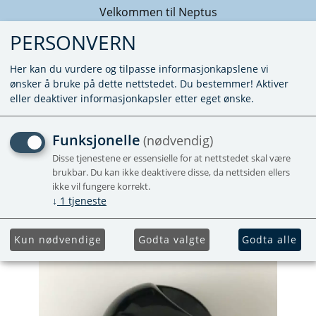
Velkommen til Neptus
PERSONVERN
Her kan du vurdere og tilpasse informasjonkapslene vi
ønsker å bruke på dette nettstedet. Du bestemmer! Aktiver
eller deaktiver informasjonkapsler etter eget ønske.
KNAPP BETJENING KOKEB
Funksjonelle
(nødvendig)
Disse tjenestene er essensielle for at nettstedet skal være
Se 20280-SSPA0918.BK
brukbar. Du kan ikke deaktivere disse, da nettsiden ellers
ikke vil fungere korrekt.
↓
1
tjeneste
Kun nødvendige
Godta valgte
Godta alle