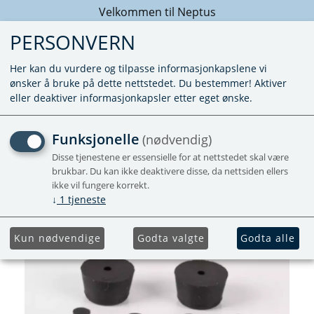
Velkommen til Neptus
PERSONVERN
Her kan du vurdere og tilpasse informasjonkapslene vi
ønsker å bruke på dette nettstedet. Du bestemmer! Aktiver
eller deaktiver informasjonkapsler etter eget ønske.
KNOTT GUMMI KOKETOPP
Funksjonelle
(nødvendig)
Disse tjenestene er essensielle for at nettstedet skal være
BUMP STOP,PUSH FIT,Ø9.5x7.8xØ6.25mm.4
brukbar. Du kan ikke deaktivere disse, da nettsiden ellers
ikke vil fungere korrekt.
↓
1
tjeneste
Kun nødvendige
Godta valgte
Godta alle