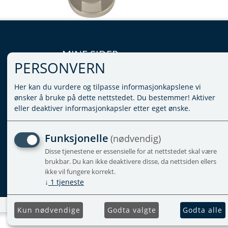
MINE SIDER
PERSONVERN
LOGG INN
Her kan du vurdere og tilpasse informasjonkapslene vi
VILKÅR
ønsker å bruke på dette nettstedet. Du bestemmer! Aktiver
PERSONVERNERKLÆRING
eller deaktiver informasjonkapsler etter eget ønske.
ADMINISTRER COOKIES
Funksjonelle
(nødvendig)
Disse tjenestene er essensielle for at nettstedet skal være
brukbar. Du kan ikke deaktivere disse, da nettsiden ellers
ikke vil fungere korrekt.
↓
1
tjeneste
Kun nødvendige
Godta valgte
Godta alle