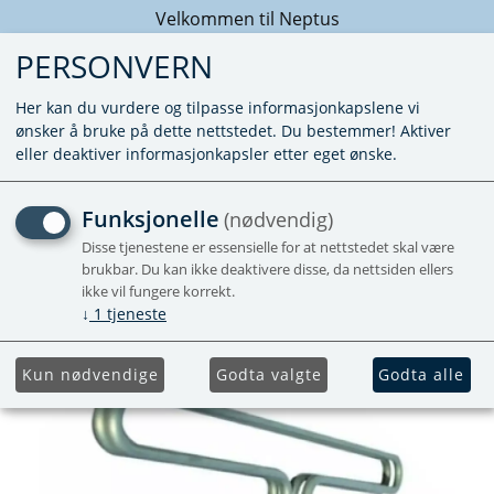
Velkommen til Neptus
PERSONVERN
Her kan du vurdere og tilpasse informasjonkapslene vi
ønsker å bruke på dette nettstedet. Du bestemmer! Aktiver
eller deaktiver informasjonkapsler etter eget ønske.
VARMEELEMENT
Funksjonelle
(nødvendig)
ULTRAHEAT
Disse tjenestene er essensielle for at nettstedet skal være
brukbar. Du kan ikke deaktivere disse, da nettsiden ellers
ikke vil fungere korrekt.
Nyhet
↓
1
tjeneste
Kun nødvendige
Godta valgte
Godta alle