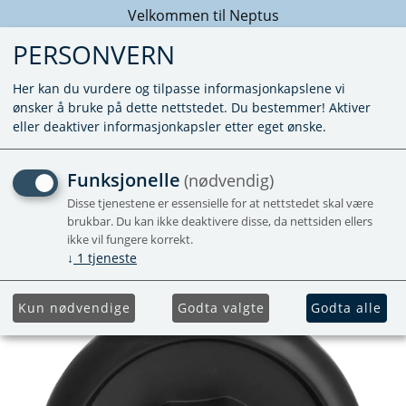
Velkommen til Neptus
PERSONVERN
Her kan du vurdere og tilpasse informasjonkapslene vi
ønsker å bruke på dette nettstedet. Du bestemmer! Aktiver
eller deaktiver informasjonkapsler etter eget ønske.
DEKSEL SIDESKORSTEIN
Funksjonelle
(nødvendig)
SORT
Disse tjenestene er essensielle for at nettstedet skal være
brukbar. Du kan ikke deaktivere disse, da nettsiden ellers
ikke vil fungere korrekt.
Se blisterpakning 3010395
↓
1
tjeneste
Forhåndsbestill
Kun nødvendige
Godta valgte
Godta alle