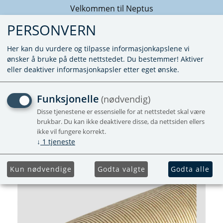
Velkommen til Neptus
PERSONVERN
Her kan du vurdere og tilpasse informasjonkapslene vi
ønsker å bruke på dette nettstedet. Du bestemmer! Aktiver
eller deaktiver informasjonkapsler etter eget ønske.
LUFTSLANGE VR 80
Funksjonelle
(nødvendig)
Ø80MM APP
Disse tjenestene er essensielle for at nettstedet skal være
brukbar. Du kan ikke deaktivere disse, da nettsiden ellers
ikke vil fungere korrekt.
↓
1
tjeneste
Kun nødvendige
Godta valgte
Godta alle