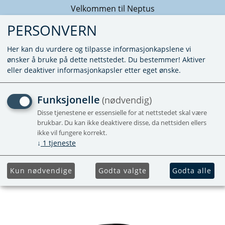
Velkommen til Neptus
PERSONVERN
Her kan du vurdere og tilpasse informasjonkapslene vi
ønsker å bruke på dette nettstedet. Du bestemmer! Aktiver
eller deaktiver informasjonkapsler etter eget ønske.
AVENTA COMPACT PLUS
Funksjonelle
(nødvendig)
2G, SORT
Disse tjenestene er essensielle for at nettstedet skal være
brukbar. Du kan ikke deaktivere disse, da nettsiden ellers
ikke vil fungere korrekt.
Leveringsklar ultimo september 2025
↓
1
tjeneste
Nyhet
Forhåndsbestill
Kun nødvendige
Godta valgte
Godta alle