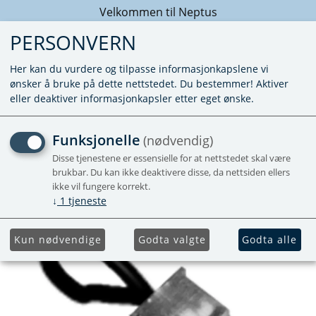
Velkommen til Neptus
PERSONVERN
Her kan du vurdere og tilpasse informasjonkapslene vi
ønsker å bruke på dette nettstedet. Du bestemmer! Aktiver
eller deaktiver informasjonkapsler etter eget ønske.
CAN MOTSTAND 120 OHM
Funksjonelle
(nødvendig)
Disse tjenestene er essensielle for at nettstedet skal være
brukbar. Du kan ikke deaktivere disse, da nettsiden ellers
ikke vil fungere korrekt.
↓
1
tjeneste
Kun nødvendige
Godta valgte
Godta alle