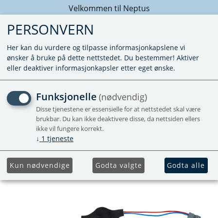
Velkommen til Neptus
PERSONVERN
Her kan du vurdere og tilpasse informasjonkapslene vi
ønsker å bruke på dette nettstedet. Du bestemmer! Aktiver
eller deaktiver informasjonkapsler etter eget ønske.
ADAPTERKABEL FOR LED
Funksjonelle
(nødvendig)
TIL 12V
Disse tjenestene er essensielle for at nettstedet skal være
brukbar. Du kan ikke deaktivere disse, da nettsiden ellers
ikke vil fungere korrekt.
↓
1
tjeneste
Kun nødvendige
Godta valgte
Godta alle