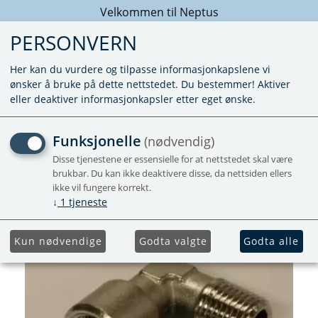
Velkommen til Neptus
PERSONVERN
Her kan du vurdere og tilpasse informasjonkapslene vi
ønsker å bruke på dette nettstedet. Du bestemmer! Aktiver
eller deaktiver informasjonkapsler etter eget ønske.
ALBUE 1/4"R
Funksjonelle
(nødvendig)
Disse tjenestene er essensielle for at nettstedet skal være
brukbar. Du kan ikke deaktivere disse, da nettsiden ellers
ikke vil fungere korrekt.
↓
1
tjeneste
Kun nødvendige
Godta valgte
Godta alle