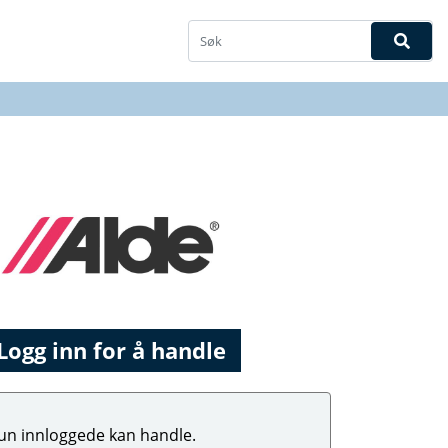
Logg inn for å handle
un innloggede kan handle.