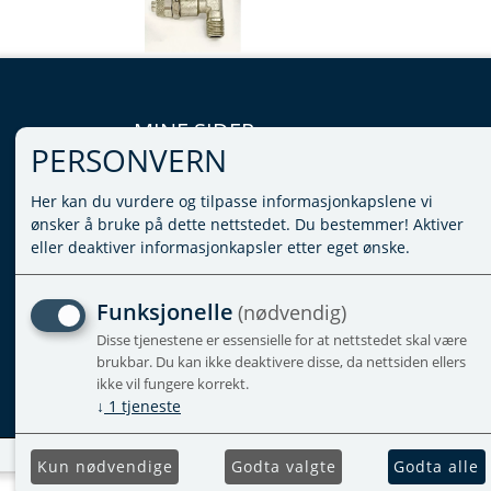
MINE SIDER
PERSONVERN
LOGG INN
Her kan du vurdere og tilpasse informasjonkapslene vi
VILKÅR
ønsker å bruke på dette nettstedet. Du bestemmer! Aktiver
PERSONVERNERKLÆRING
eller deaktiver informasjonkapsler etter eget ønske.
ADMINISTRER COOKIES
Funksjonelle
(nødvendig)
Disse tjenestene er essensielle for at nettstedet skal være
brukbar. Du kan ikke deaktivere disse, da nettsiden ellers
ikke vil fungere korrekt.
↓
1
tjeneste
Kun nødvendige
Godta valgte
Godta alle