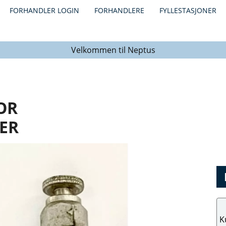
FORHANDLER LOGIN
FORHANDLERE
FYLLESTASJONER
Velkommen til Neptus
OR
ER
K