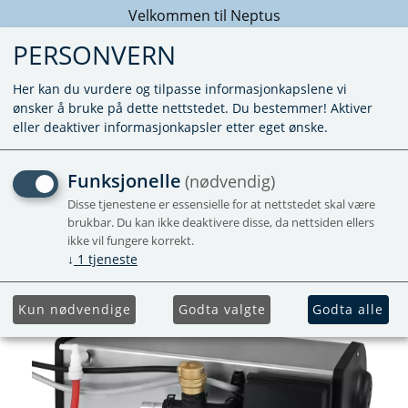
Velkommen til Neptus
PERSONVERN
Her kan du vurdere og tilpasse informasjonkapslene vi
ønsker å bruke på dette nettstedet. Du bestemmer! Aktiver
eller deaktiver informasjonkapsler etter eget ønske.
ALDE COMPACT 4000 D
Funksjonelle
(nødvendig)
VARMER
Disse tjenestene er essensielle for at nettstedet skal være
brukbar. Du kan ikke deaktivere disse, da nettsiden ellers
ikke vil fungere korrekt.
Nyhet
↓
1
tjeneste
Kun nødvendige
Godta valgte
Godta alle