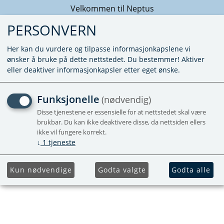
Velkommen til Neptus
PERSONVERN
Her kan du vurdere og tilpasse informasjonkapslene vi
ønsker å bruke på dette nettstedet. Du bestemmer! Aktiver
eller deaktiver informasjonkapsler etter eget ønske.
ALDE PREMIUM G12 EVO
Funksjonelle
(nødvendig)
GLYKOL 0,2 LITER
Disse tjenestene er essensielle for at nettstedet skal være
brukbar. Du kan ikke deaktivere disse, da nettsiden ellers
ikke vil fungere korrekt.
FERDIGBLANDET
↓
1
tjeneste
Kun nødvendige
Godta valgte
Godta alle