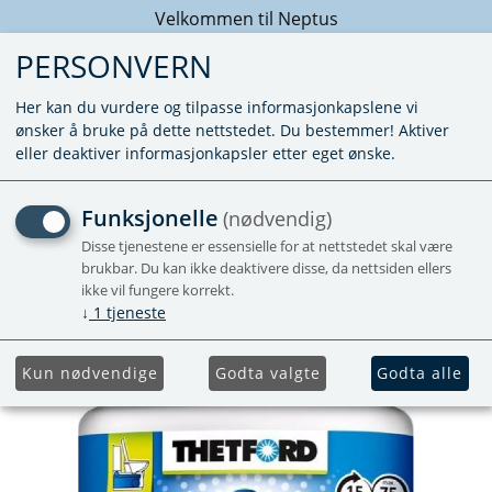
Velkommen til Neptus
PERSONVERN
Her kan du vurdere og tilpasse informasjonkapslene vi
ønsker å bruke på dette nettstedet. Du bestemmer! Aktiver
eller deaktiver informasjonkapsler etter eget ønske.
AQUA KEM BLUE SACHETS
Funksjonelle
(nødvendig)
SANITÆRVÆSKE 15 DOSER
Disse tjenestene er essensielle for at nettstedet skal være
brukbar. Du kan ikke deaktivere disse, da nettsiden ellers
ikke vil fungere korrekt.
Kampanje
Populær
↓
1
tjeneste
Kun nødvendige
Godta valgte
Godta alle