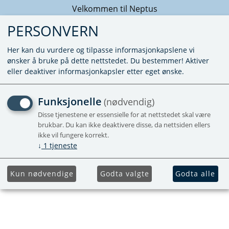
Velkommen til Neptus
PERSONVERN
Her kan du vurdere og tilpasse informasjonkapslene vi
ønsker å bruke på dette nettstedet. Du bestemmer! Aktiver
eller deaktiver informasjonkapsler etter eget ønske.
AVENTA COMFORT 1G
Funksjonelle
(nødvendig)
2026-MODELL
Disse tjenestene er essensielle for at nettstedet skal være
brukbar. Du kan ikke deaktivere disse, da nettsiden ellers
ikke vil fungere korrekt.
Takmontert klimaanlegg med
↓
1
tjeneste
varmepumpe
Kun nødvendige
Godta valgte
Godta alle