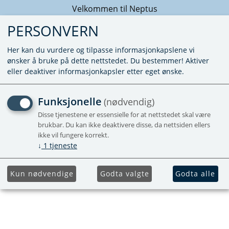
Velkommen til Neptus
PERSONVERN
Her kan du vurdere og tilpasse informasjonkapslene vi
ønsker å bruke på dette nettstedet. Du bestemmer! Aktiver
eller deaktiver informasjonkapsler etter eget ønske.
AVENTA LUFTFORDELER
Funksjonelle
(nødvendig)
1G LITEN GRÅ/ANTRASITT
Disse tjenestene er essensielle for at nettstedet skal være
brukbar. Du kan ikke deaktivere disse, da nettsiden ellers
GRÅ
ikke vil fungere korrekt.
↓
1
tjeneste
Liten Innerdel for Aventa
Kun nødvendige
Godta valgte
Godta alle