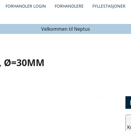
FORHANDLER LOGIN
FORHANDLERE
FYLLESTASJONER
Velkommen til Neptus
, Ø=30MM
K