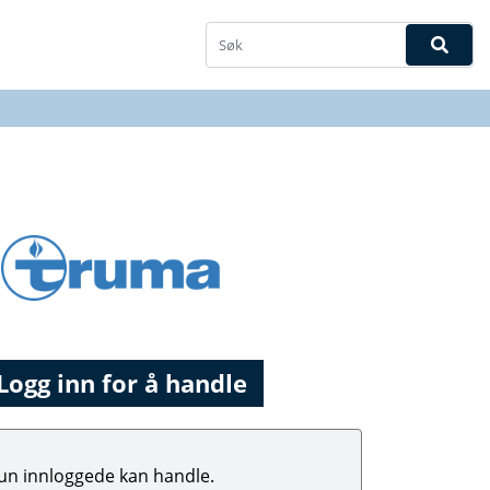
Logg inn for å handle
un innloggede kan handle.