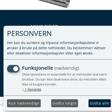
MINE SIDER
PERSONVERN
LOGG INN
Her kan du vurdere og tilpasse informasjonkapslene vi
VILKÅR
ønsker å bruke på dette nettstedet. Du bestemmer! Aktiver
PERSONVERNERKLÆRING
eller deaktiver informasjonkapsler etter eget ønske.
ADMINISTRER COOKIES
Funksjonelle
(nødvendig)
Disse tjenestene er essensielle for at nettstedet skal være
brukbar. Du kan ikke deaktivere disse, da nettsiden ellers
ikke vil fungere korrekt.
↓
1
tjeneste
Kun nødvendige
Godta valgte
Godta alle