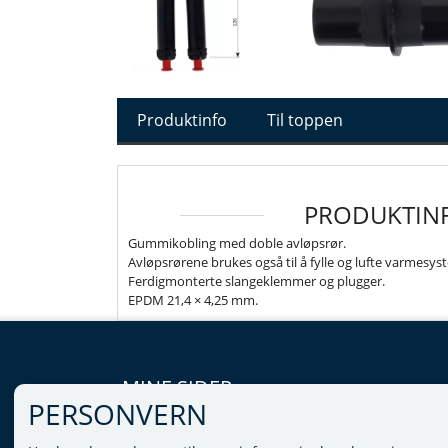
Produktinfo
Til toppen
PRODUKTIN
Gummikobling med doble avløpsrør.
Avløpsrørene brukes også til å fylle og lufte varmesy
Ferdigmonterte slangeklemmer og plugger.
EPDM 21,4 × 4,25 mm.
MINE SIDER
PERSONVERN
LOGG INN