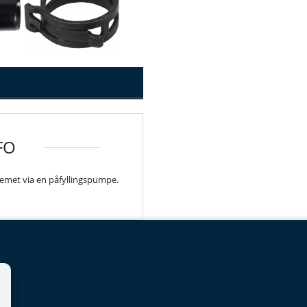
FO
stemet via en påfyllingspumpe.