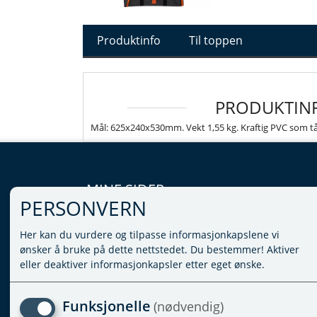
Produktinfo
Til toppen
PRODUKTIN
Mål: 625x240x530mm. Vekt 1,55 kg. Kraftig PVC som tå
MINE SIDER
PERSONVERN
LOGG INN
Her kan du vurdere og tilpasse informasjonkapslene vi
VILKÅR
ønsker å bruke på dette nettstedet. Du bestemmer! Aktiver
PERSONVERNERKLÆRING
eller deaktiver informasjonkapsler etter eget ønske.
ADMINISTRER COOKIES
Funksjonelle
(nødvendig)