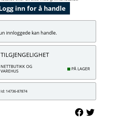
Logg inn for å handle
un innloggede kan handle.
TILGJENGELIGHET
NETTBUTIKK OG
PÅ LAGER
VAREHUS
Id: 14736-87874