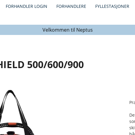
FORHANDLER LOGIN
FORHANDLERE
FYLLESTASJONER
Velkommen til Neptus
HIELD 500/600/900
Pra
De
so
sk
hå