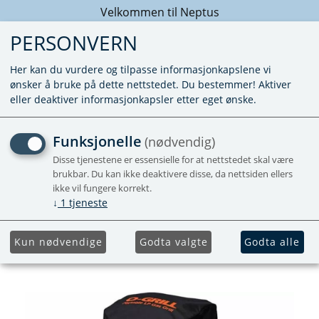
Velkommen til Neptus
PERSONVERN
Her kan du vurdere og tilpasse informasjonkapslene vi
ønsker å bruke på dette nettstedet. Du bestemmer! Aktiver
eller deaktiver informasjonkapsler etter eget ønske.
BESKYTTELSESTREKK TIL
Funksjonelle
(nødvendig)
O-GRILL O-DOCK
Disse tjenestene er essensielle for at nettstedet skal være
brukbar. Du kan ikke deaktivere disse, da nettsiden ellers
500/600/900
ikke vil fungere korrekt.
↓
1
tjeneste
Utgående
Kun nødvendige
Godta valgte
Godta alle