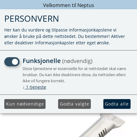
Velkommen til Neptus
PERSONVERN
Her kan du vurdere og tilpasse informasjonkapslene vi
ønsker å bruke på dette nettstedet. Du bestemmer! Aktiver
eller deaktiver informasjonkapsler etter eget ønske.
BRENNER KJØLESKAP
Funksjonelle
(nødvendig)
DELUX LINE
Disse tjenestene er essensielle for at nettstedet skal være
brukbar. Du kan ikke deaktivere disse, da nettsiden ellers
ikke vil fungere korrekt.
↓
1
tjeneste
Kun nødvendige
Godta valgte
Godta alle