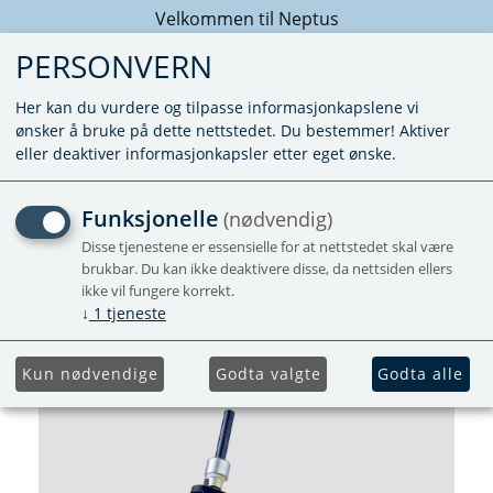
Velkommen til Neptus
PERSONVERN
Her kan du vurdere og tilpasse informasjonkapslene vi
ønsker å bruke på dette nettstedet. Du bestemmer! Aktiver
eller deaktiver informasjonkapsler etter eget ønske.
COMBI DIESEL SATS
Funksjonelle
(nødvendig)
GLØDESTIFT (04/2013 -
Disse tjenestene er essensielle for at nettstedet skal være
brukbar. Du kan ikke deaktivere disse, da nettsiden ellers
03/2022)
ikke vil fungere korrekt.
↓
1
tjeneste
Kun nødvendige
Godta valgte
Godta alle