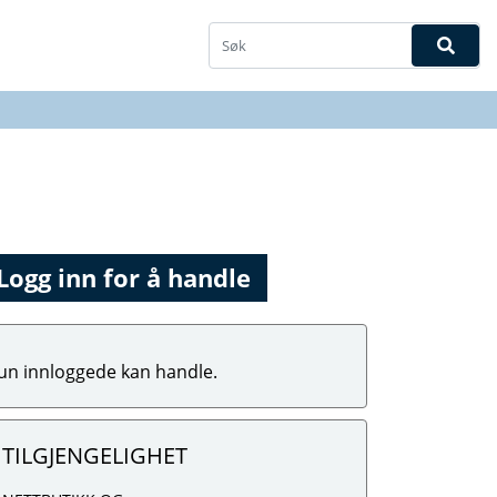
Logg inn for å handle
un innloggede kan handle.
TILGJENGELIGHET