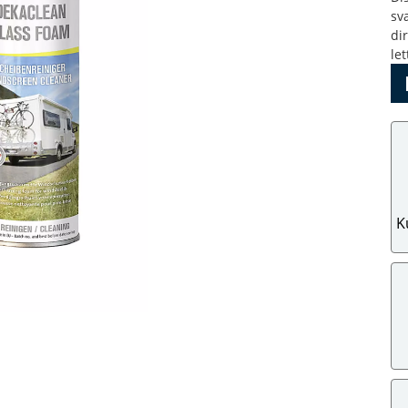
sv
di
le
K