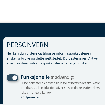
MINE SIDER
PERSONVERN
LOGG INN
Her kan du vurdere og tilpasse informasjonkapslene vi
VILKÅR
ønsker å bruke på dette nettstedet. Du bestemmer! Aktiver
PERSONVERNERKLÆRING
eller deaktiver informasjonkapsler etter eget ønske.
ADMINISTRER COOKIES
Funksjonelle
(nødvendig)
Disse tjenestene er essensielle for at nettstedet skal være
brukbar. Du kan ikke deaktivere disse, da nettsiden ellers
ikke vil fungere korrekt.
↓
1
tjeneste