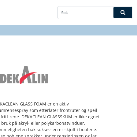
KACLEAN GLASS FOAM er en aktiv
umrensespray som etterlater frontruter og speil
ilfritt rene. DEKACLEAN GLASSSKUM er ikke egnet
r bruk på akryl- eller polykarbonatvinduer.
mmeligheten bak suksessen er skjult i boblene.
sse boblene sprekker under rengjøringen og lar