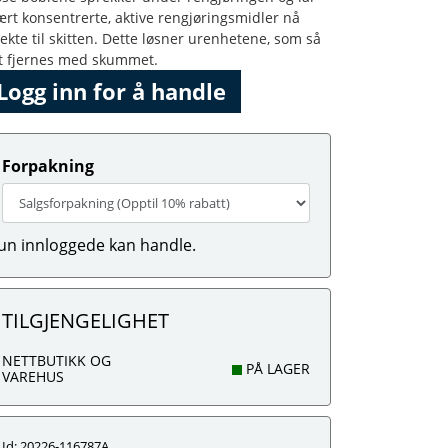
ært konsentrerte, aktive rengjøringsmidler nå
rekte til skitten. Dette løsner urenhetene, som så
tt fjernes med skummet.
Logg inn for å handle
Forpakning
un innloggede kan handle.
TILGJENGELIGHET
NETTBUTIKK OG
PÅ LAGER
VAREHUS
Id: 20226-116787A