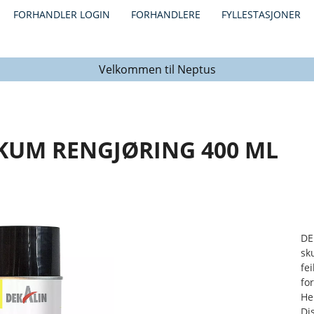
FORHANDLER LOGIN
FORHANDLERE
FYLLESTASJONER
Velkommen til Neptus
KUM RENGJØRING 400 ML
DE
sk
fe
fo
He
Di