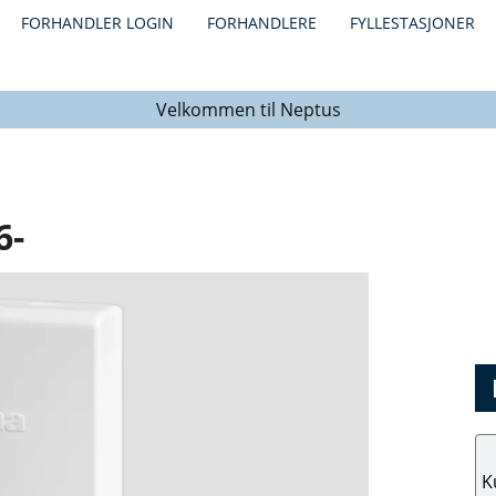
FORHANDLER LOGIN
FORHANDLERE
FYLLESTASJONER
Velkommen til Neptus
6-
K