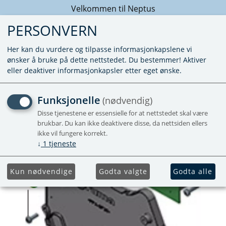
Velkommen til Neptus
PERSONVERN
Her kan du vurdere og tilpasse informasjonkapslene vi
ønsker å bruke på dette nettstedet. Du bestemmer! Aktiver
eller deaktiver informasjonkapsler etter eget ønske.
DEKSEL CB/CBG VENSTRE
Funksjonelle
(nødvendig)
LAKKERT
Disse tjenestene er essensielle for at nettstedet skal være
brukbar. Du kan ikke deaktivere disse, da nettsiden ellers
ikke vil fungere korrekt.
↓
1
tjeneste
Kun nødvendige
Godta valgte
Godta alle