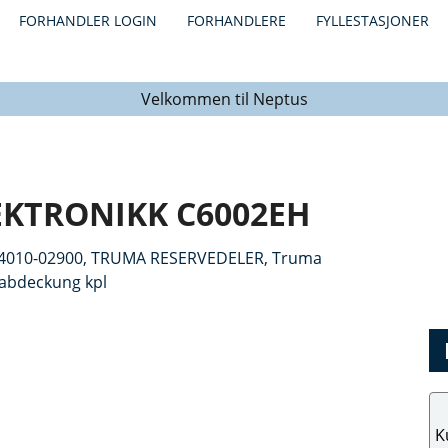
FORHANDLER LOGIN
FORHANDLERE
FYLLESTASJONER
Velkommen til Neptus
EKTRONIKK C6002EH
K