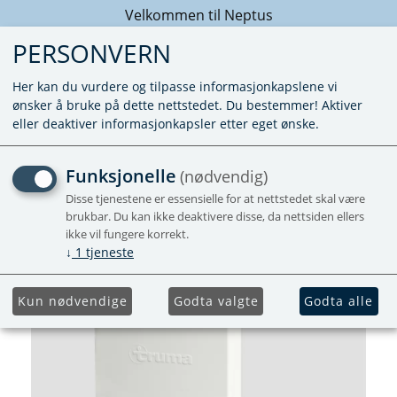
Velkommen til Neptus
PERSONVERN
Her kan du vurdere og tilpasse informasjonkapslene vi
ønsker å bruke på dette nettstedet. Du bestemmer! Aktiver
eller deaktiver informasjonkapsler etter eget ønske.
DEKSEL KB3 REN HVIT
Funksjonelle
(nødvendig)
(07/2006-)
Disse tjenestene er essensielle for at nettstedet skal være
brukbar. Du kan ikke deaktivere disse, da nettsiden ellers
ikke vil fungere korrekt.
↓
1
tjeneste
Kun nødvendige
Godta valgte
Godta alle