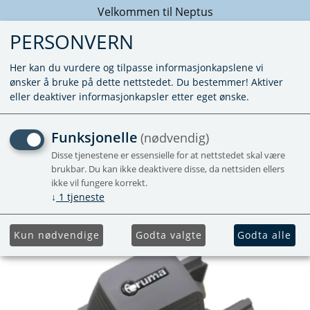
Velkommen til Neptus
PERSONVERN
Her kan du vurdere og tilpasse informasjonkapslene vi
ønsker å bruke på dette nettstedet. Du bestemmer! Aktiver
eller deaktiver informasjonkapsler etter eget ønske.
DEKSEL MOTOR B - XT
Funksjonelle
(nødvendig)
Disse tjenestene er essensielle for at nettstedet skal være
brukbar. Du kan ikke deaktivere disse, da nettsiden ellers
ikke vil fungere korrekt.
↓
1
tjeneste
Kun nødvendige
Godta valgte
Godta alle