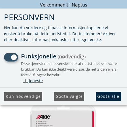
Velkommen til Neptus
PERSONVERN
Her kan du vurdere og tilpasse informasjonkapslene vi
ønsker å bruke på dette nettstedet. Du bestemmer! Aktiver
eller deaktiver informasjonkapsler etter eget ønske.
DEKSEL SIDESKORSTEIN
Funksjonelle
(nødvendig)
ALDE MELLOMGRÅ
Disse tjenestene er essensielle for at nettstedet skal være
brukbar. Du kan ikke deaktivere disse, da nettsiden ellers
BLISTERPAKKET
ikke vil fungere korrekt.
↓
1
tjeneste
Kun nødvendige
Godta valgte
Godta alle