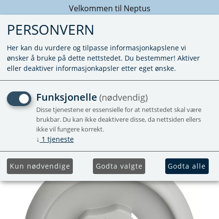
Velkommen til Neptus
PERSONVERN
Her kan du vurdere og tilpasse informasjonkapslene vi
ønsker å bruke på dette nettstedet. Du bestemmer! Aktiver
eller deaktiver informasjonkapsler etter eget ønske.
DEKSEL SIDESKORSTEIN
Funksjonelle
(nødvendig)
LYS GRÅ
Disse tjenestene er essensielle for at nettstedet skal være
brukbar. Du kan ikke deaktivere disse, da nettsiden ellers
ikke vil fungere korrekt.
↓
1
tjeneste
Kun nødvendige
Godta valgte
Godta alle