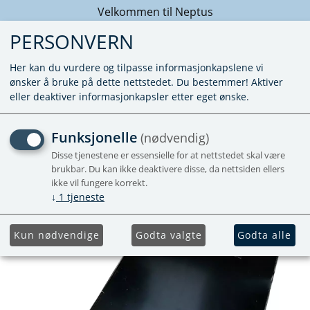
Velkommen til Neptus
PERSONVERN
Her kan du vurdere og tilpasse informasjonkapslene vi
ønsker å bruke på dette nettstedet. Du bestemmer! Aktiver
eller deaktiver informasjonkapsler etter eget ønske.
DEKSEL SIDESKORSTEIN
Funksjonelle
(nødvendig)
SORT - BOILER
Disse tjenestene er essensielle for at nettstedet skal være
brukbar. Du kan ikke deaktivere disse, da nettsiden ellers
ikke vil fungere korrekt.
↓
1
tjeneste
Kun nødvendige
Godta valgte
Godta alle