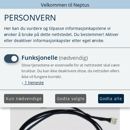
Velkommen til Neptus
PERSONVERN
Her kan du vurdere og tilpasse informasjonkapslene vi
ønsker å bruke på dette nettstedet. Du bestemmer! Aktiver
eller deaktiver informasjonkapsler etter eget ønske.
DIAGNOSEKABEL MOVER
Funksjonelle
(nødvendig)
XT
Disse tjenestene er essensielle for at nettstedet skal være
brukbar. Du kan ikke deaktivere disse, da nettsiden ellers
ikke vil fungere korrekt.
↓
1
tjeneste
Kun nødvendige
Godta valgte
Godta alle