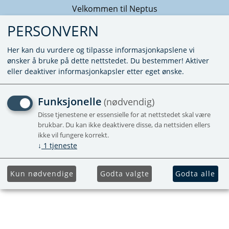
Velkommen til Neptus
PERSONVERN
Her kan du vurdere og tilpasse informasjonkapslene vi
ønsker å bruke på dette nettstedet. Du bestemmer! Aktiver
eller deaktiver informasjonkapsler etter eget ønske.
DREHMEISTER
Funksjonelle
(nødvendig)
ERSTATNINGSLOKK FOR
Disse tjenestene er essensielle for at nettstedet skal være
brukbar. Du kan ikke deaktivere disse, da nettsiden ellers
PÅFYLLINGSVENTIL - HVIT
ikke vil fungere korrekt.
↓
1
tjeneste
Kun nødvendige
Godta valgte
Godta alle