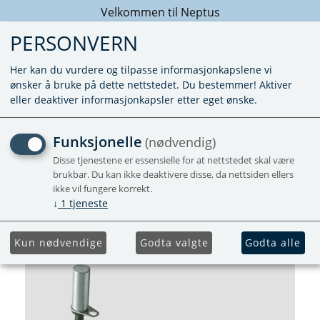
Velkommen til Neptus
PERSONVERN
Her kan du vurdere og tilpasse informasjonkapslene vi
ønsker å bruke på dette nettstedet. Du bestemmer! Aktiver
eller deaktiver informasjonkapsler etter eget ønske.
EISEX FOR
Funksjonelle
(nødvendig)
DUOCONTROL/SECUMOTI
Disse tjenestene er essensielle for at nettstedet skal være
brukbar. Du kan ikke deaktivere disse, da nettsiden ellers
ikke vil fungere korrekt.
↓
1
tjeneste
Kun nødvendige
Godta valgte
Godta alle