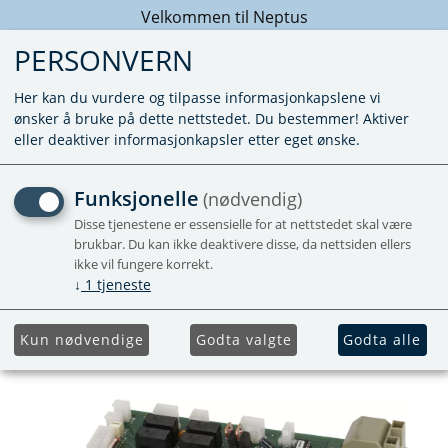
Velkommen til Neptus
PERSONVERN
Her kan du vurdere og tilpasse informasjonkapslene vi
ønsker å bruke på dette nettstedet. Du bestemmer! Aktiver
eller deaktiver informasjonkapsler etter eget ønske.
ELEKTRONIKK 2 KW FOR
Funksjonelle
(nødvendig)
3010
Disse tjenestene er essensielle for at nettstedet skal være
brukbar. Du kan ikke deaktivere disse, da nettsiden ellers
ikke vil fungere korrekt.
↓
1
tjeneste
Kun nødvendige
Godta valgte
Godta alle