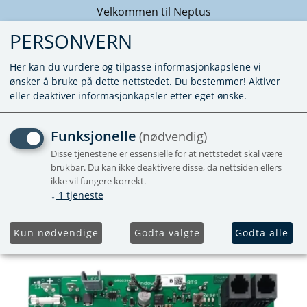
Velkommen til Neptus
PERSONVERN
Her kan du vurdere og tilpasse informasjonkapslene vi
ønsker å bruke på dette nettstedet. Du bestemmer! Aktiver
eller deaktiver informasjonkapsler etter eget ønske.
ELEKTRONIKK COMBI 6/6E
Funksjonelle
(nødvendig)
CBX/CBG (06/2018-)
Disse tjenestene er essensielle for at nettstedet skal være
brukbar. Du kan ikke deaktivere disse, da nettsiden ellers
ikke vil fungere korrekt.
CBX/CBG06EU
↓
1
tjeneste
Populær
Kun nødvendige
Godta valgte
Godta alle