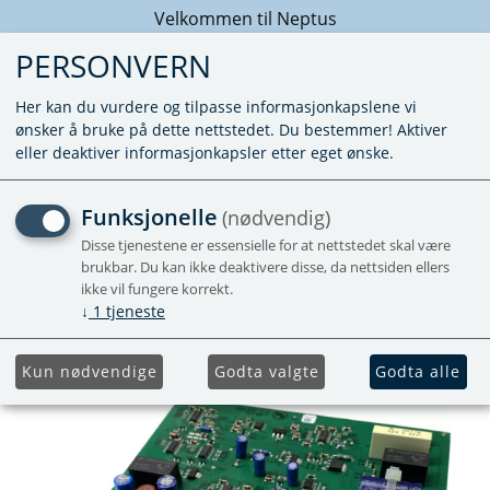
Velkommen til Neptus
PERSONVERN
Her kan du vurdere og tilpasse informasjonkapslene vi
ønsker å bruke på dette nettstedet. Du bestemmer! Aktiver
eller deaktiver informasjonkapsler etter eget ønske.
ELEKTRONIKK E2400 E-
Funksjonelle
(nødvendig)
SERIENR 23158001
Disse tjenestene er essensielle for at nettstedet skal være
brukbar. Du kan ikke deaktivere disse, da nettsiden ellers
ikke vil fungere korrekt.
↓
1
tjeneste
Kun nødvendige
Godta valgte
Godta alle