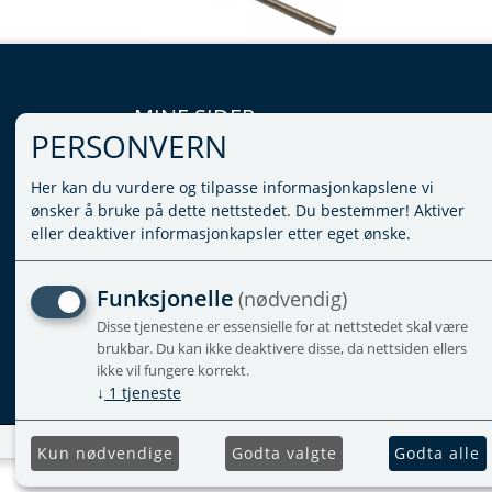
MINE SIDER
PERSONVERN
LOGG INN
Her kan du vurdere og tilpasse informasjonkapslene vi
VILKÅR
ønsker å bruke på dette nettstedet. Du bestemmer! Aktiver
PERSONVERNERKLÆRING
eller deaktiver informasjonkapsler etter eget ønske.
ADMINISTRER COOKIES
Funksjonelle
(nødvendig)
Disse tjenestene er essensielle for at nettstedet skal være
brukbar. Du kan ikke deaktivere disse, da nettsiden ellers
ikke vil fungere korrekt.
↓
1
tjeneste
Kun nødvendige
Godta valgte
Godta alle