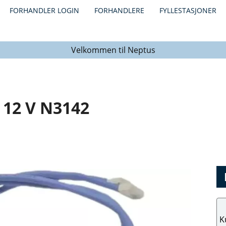
FORHANDLER LOGIN
FORHANDLERE
FYLLESTASJONER
Velkommen til Neptus
12 V N3142
K