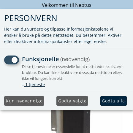
Velkommen til Neptus
PERSONVERN
Her kan du vurdere og tilpasse informasjonkapslene vi
ønsker å bruke på dette nettstedet. Du bestemmer! Aktiver
eller deaktiver informasjonkapsler etter eget ønske.
ELPATRON
Funksjonelle
(nødvendig)
U/SIRKULASJONSPUMPE
Disse tjenestene er essensielle for at nettstedet skal være
brukbar. Du kan ikke deaktivere disse, da nettsiden ellers
ikke vil fungere korrekt.
↓
1
tjeneste
Kun nødvendige
Godta valgte
Godta alle