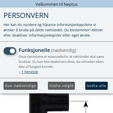
Velkommen til Neptus
PERSONVERN
Her kan du vurdere og tilpasse informasjonkapslene vi
ønsker å bruke på dette nettstedet. Du bestemmer! Aktiver
eller deaktiver informasjonkapsler etter eget ønske.
GUMMI-F M/LUFTESKRUE
Funksjonelle
(nødvendig)
22MM - 50X60X160
Disse tjenestene er essensielle for at nettstedet skal være
brukbar. Du kan ikke deaktivere disse, da nettsiden ellers
ikke vil fungere korrekt.
↓
1
tjeneste
Kun nødvendige
Godta valgte
Godta alle