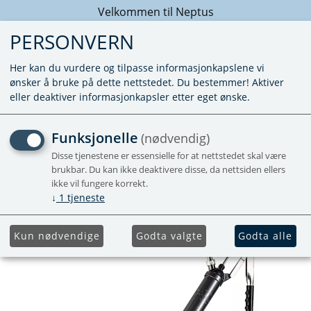
Velkommen til Neptus
PERSONVERN
Her kan du vurdere og tilpasse informasjonkapslene vi
ønsker å bruke på dette nettstedet. Du bestemmer! Aktiver
eller deaktiver informasjonkapsler etter eget ønske.
FATPUMPE MANUELL MED
Funksjonelle
(nødvendig)
HEVARM OG VITON-
Disse tjenestene er essensielle for at nettstedet skal være
brukbar. Du kan ikke deaktivere disse, da nettsiden ellers
PAKNINGER
ikke vil fungere korrekt.
↓
1
tjeneste
Kun nødvendige
Godta valgte
Godta alle