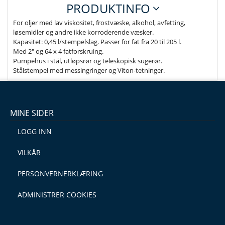
PRODUKTINFO
For oljer med lav viskositet, frostvæske, alkohol, avfetting,
løsemidler og andre ikke korroderende væsker.
Kapasitet: 0,45 l/stempelslag. Passer for fat fra 20 til 205 l.
Med 2" og 64 x 4 fatforskruing.
Pumpehus i stål, utløpsrør og teleskopisk sugerør.
Stålstempel med messingringer og Viton-tetninger.
MINE SIDER
LOGG INN
VILKÅR
PERSONVERNERKLÆRING
ADMINISTRER COOKIES