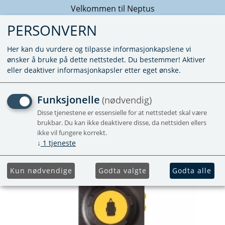
Velkommen til Neptus
PERSONVERN
Her kan du vurdere og tilpasse informasjonkapslene vi
ønsker å bruke på dette nettstedet. Du bestemmer! Aktiver
eller deaktiver informasjonkapsler etter eget ønske.
FJERNKONTROLL GO2 RH2
Funksjonelle
(nødvendig)
Disse tjenestene er essensielle for at nettstedet skal være
Erstatter 60031-00149
brukbar. Du kan ikke deaktivere disse, da nettsiden ellers
ikke vil fungere korrekt.
↓
1
tjeneste
Kun nødvendige
Godta valgte
Godta alle