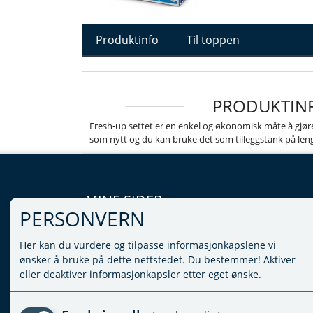
Produktinfo
Til toppen
PRODUKTIN
Fresh-up settet er en enkel og økonomisk måte å gjøre
som nytt og du kan bruke det som tilleggstank på leng
MINE SIDER
PERSONVERN
LOGG INN
Her kan du vurdere og tilpasse informasjonkapslene vi
VILKÅR
ønsker å bruke på dette nettstedet. Du bestemmer! Aktiver
PERSONVERNERKLÆRING
eller deaktiver informasjonkapsler etter eget ønske.
ADMINISTRER COOKIES