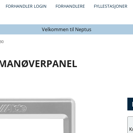
FORHANDLER LOGIN
FORHANDLERE
FYLLESTASJONER
Velkommen til Neptus
30
 MANØVERPANEL
K