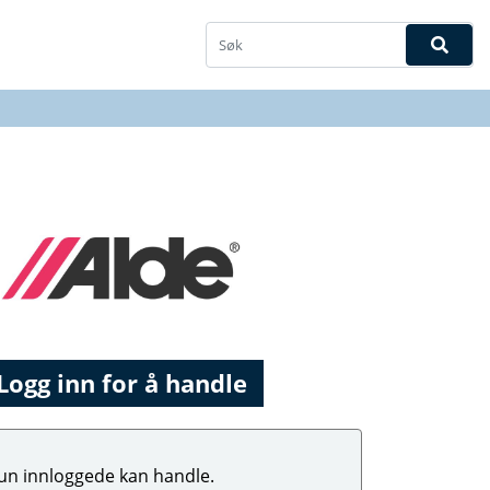
Logg inn for å handle
un innloggede kan handle.