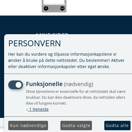
MINE SIDER
PERSONVERN
LOGG INN
Her kan du vurdere og tilpasse informasjonkapslene vi
VILKÅR
ønsker å bruke på dette nettstedet. Du bestemmer! Aktiver
PERSONVERNERKLÆRING
eller deaktiver informasjonkapsler etter eget ønske.
ADMINISTRER COOKIES
Funksjonelle
(nødvendig)
Disse tjenestene er essensielle for at nettstedet skal være
brukbar. Du kan ikke deaktivere disse, da nettsiden ellers
ikke vil fungere korrekt.
↓
1
tjeneste
Kun nødvendige
Godta valgte
Godta alle