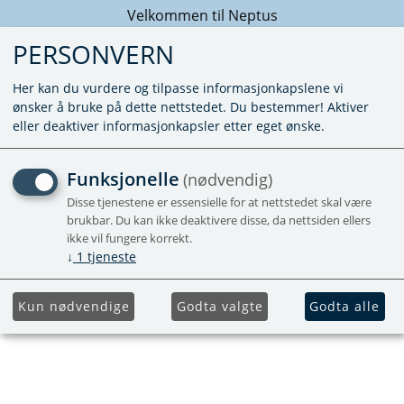
Velkommen til Neptus
PERSONVERN
Her kan du vurdere og tilpasse informasjonkapslene vi
ønsker å bruke på dette nettstedet. Du bestemmer! Aktiver
eller deaktiver informasjonkapsler etter eget ønske.
KUNNE IKKE FINNE PRODUKTET
Funksjonelle
(nødvendig)
Forside
Disse tjenestene er essensielle for at nettstedet skal være
brukbar. Du kan ikke deaktivere disse, da nettsiden ellers
ikke vil fungere korrekt.
↓
1
tjeneste
Kun nødvendige
Godta valgte
Godta alle